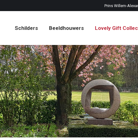
Prins Willem-Alexa
Schilders
Beeldhouwers
Lovely Gift Collec
Schilders
Beeldhouwers
Lovely Gift Collec