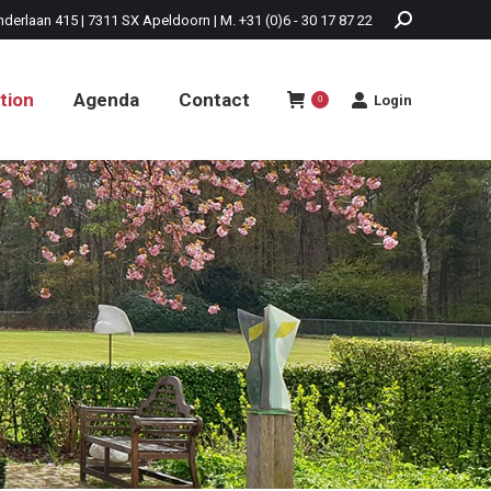
nderlaan 415 | 7311 SX Apeldoorn | M. +31 (0)6 - 30 17 87 22
tion
Agenda
Contact
Login
0
tion
Agenda
Contact
Login
0