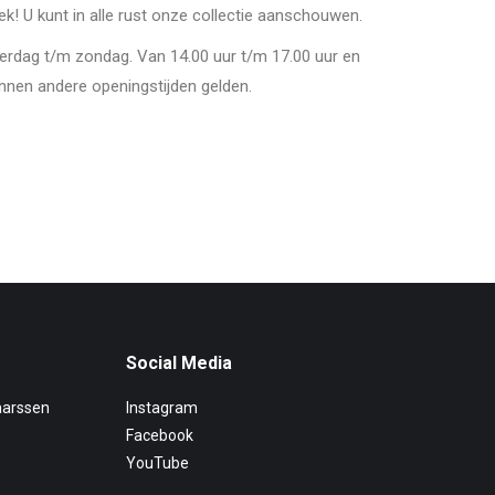
oek! U kunt in alle rust onze collectie aanschouwen.
derdag t/m zondag. Van 14.00 uur t/m 17.00 uur en
nnen andere openingstijden gelden.
Social Media
aarssen
Instagram
Facebook
YouTube