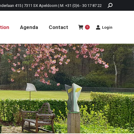
nderlaan 415 | 7311 SX Apeldoorn | M. +31 (0)6 - 30 17 87 22
tion
Agenda
Contact
Login
0
tion
Agenda
Contact
Login
0