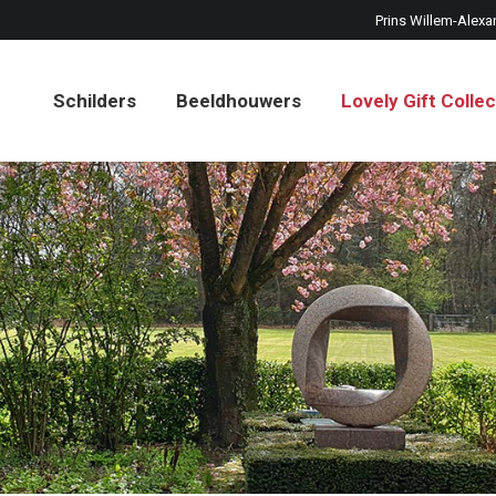
Prins Willem-Alexa
Schilders
Beeldhouwers
Lovely Gift Collec
Schilders
Beeldhouwers
Lovely Gift Collec