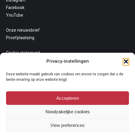
Facebook
YouTube
Onze nieuwsbrief
Proefplaatsing
Cookie statement
Uw privacy
Privacy-instellingen
Algemene voorwaarden
Deze website maakt gebruik van cookies om ervoor te zorgen dat u de
beste ervaring op onze website krijgt.
Accepteren
Noodzakelijke cookies
Copyright 2026
View preferences
Niets van deze website mag gekopieerd en/of op andere wijze
vermeningvuldigd worden zonder nadrukkelijke toestemming van