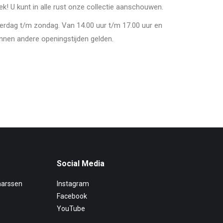
oek! U kunt in alle rust onze collectie aanschouwen.
derdag t/m zondag. Van 14.00 uur t/m 17.00 uur en
nnen andere openingstijden gelden.
Social Media
aarssen
Instagram
Facebook
YouTube