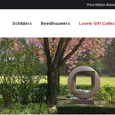
Prins Willem-Alexa
Schilders
Beeldhouwers
Lovely Gift Collec
Schilders
Beeldhouwers
Lovely Gift Collec