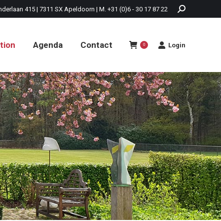
nderlaan 415 | 7311 SX Apeldoorn | M. +31 (0)6 - 30 17 87 22
tion
Agenda
Contact
Login
0
tion
Agenda
Contact
Login
0