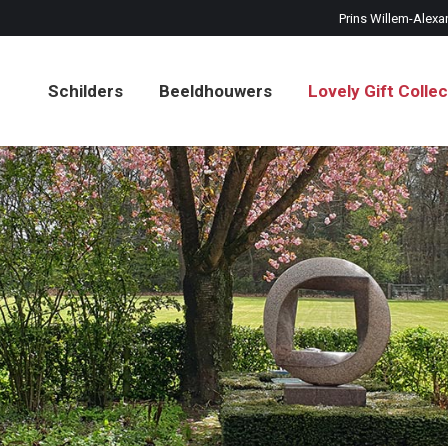
Prins Willem-Alexa
Schilders
Beeldhouwers
Lovely Gift Collec
Schilders
Beeldhouwers
Lovely Gift Collec