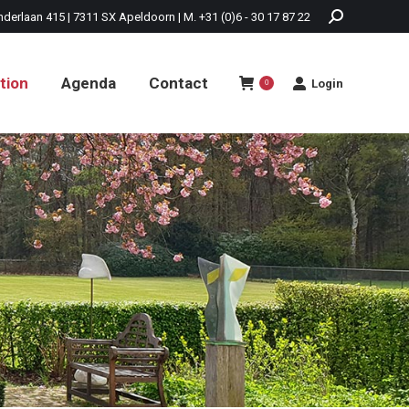
nderlaan 415 | 7311 SX Apeldoorn | M. +31 (0)6 - 30 17 87 22
tion
Agenda
Contact
Login
0
tion
Agenda
Contact
Login
0