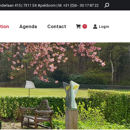
nderlaan 415 | 7311 SX Apeldoorn | M. +31 (0)6 - 30 17 87 22
tion
Agenda
Contact
Login
0
tion
Agenda
Contact
Login
0