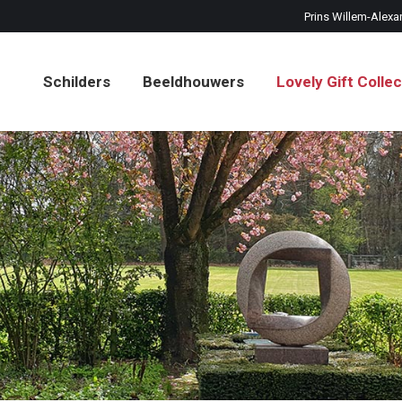
Prins Willem-Alexa
Schilders
Beeldhouwers
Lovely Gift Collec
Schilders
Beeldhouwers
Lovely Gift Collec