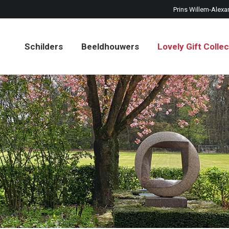
Prins Willem-Alexa
Schilders
Beeldhouwers
Lovely Gift Collec
Schilders
Beeldhouwers
Lovely Gift Collec