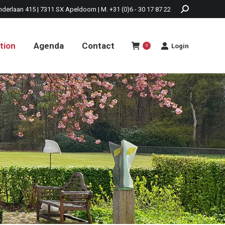
nderlaan 415 | 7311 SX Apeldoorn | M. +31 (0)6 - 30 17 87 22
tion
Agenda
Contact
Login
0
tion
Agenda
Contact
Login
0