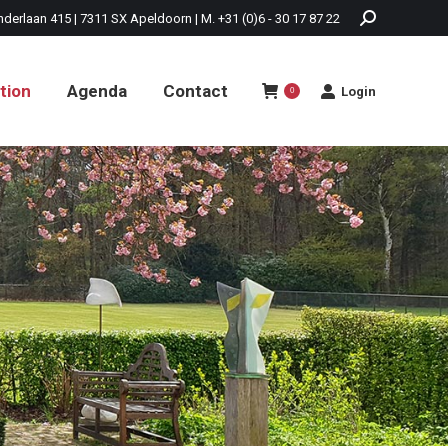
nderlaan 415 | 7311 SX Apeldoorn | M. +31 (0)6 - 30 17 87 22
tion
Agenda
Contact
Login
0
tion
Agenda
Contact
Login
0