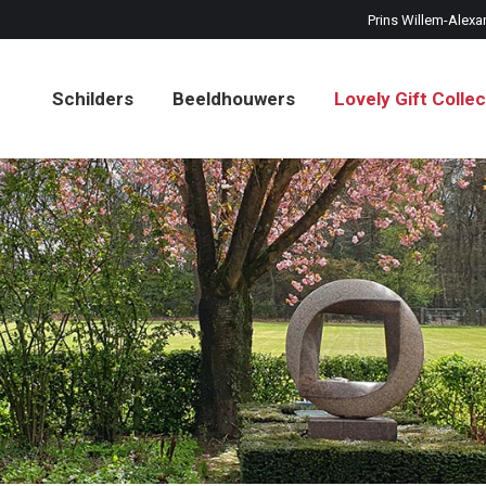
Prins Willem-Alexa
Schilders
Beeldhouwers
Lovely Gift Collec
Schilders
Beeldhouwers
Lovely Gift Collec