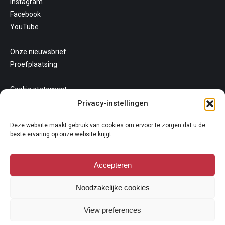
Instagram
Facebook
YouTube
Onze nieuwsbrief
Proefplaatsing
Cookie statement
Uw privacy
Privacy-instellingen
Algemene voorwaarden
Deze website maakt gebruik van cookies om ervoor te zorgen dat u de
beste ervaring op onze website krijgt.
Accepteren
Noodzakelijke cookies
Copyright 2026
View preferences
Niets van deze website mag gekopieerd en/of op andere wijze