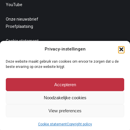
YouTube
Onze nieuwsbrief
Proefplaatsing
Cookie statement
Uw privacy
Privacy-instellingen
Algemene voorwaarden
Deze website maakt gebruik van cookies om ervoor te zorgen dat u de
beste ervaring op onze website krijgt.
Accepteren
Noodzakelijke cookies
Copyright 2026
View preferences
Niets van deze website mag gekopieerd en/of op andere wijze
vermeningvuldigd worden zonder nadrukkelijke toestemming van
Cookie statement
Copyright policy
Galerie Oudenhove. Lees hier onze
copyright policy
.