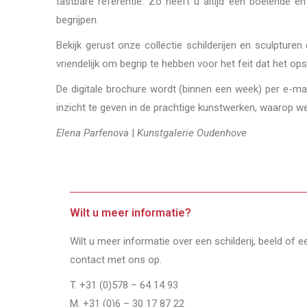
tastbare referentie. Zo heeft u altijd een boeiende e
begrijpen.
Bekijk gerust onze collectie schilderijen en sculptur
vriendelijk om begrip te hebben voor het feit dat het opst
De digitale brochure wordt (binnen een week) per e-mai
inzicht te geven in de prachtige kunstwerken, waarop we 
Elena Parfenova
|
Kunstgalerie Oudenhove
Wilt u meer informatie?
Wilt u meer informatie over een schilderij, beeld of 
contact met ons op.
T. +31 (0)578 – 64 14 93
M. +31 (0)6 – 30 17 87 22