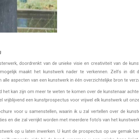
g
terwerk, doordrenkt van de unieke visie en creativiteit van de kunst
ogelijk maakt het kunstwerk nader te verkennen. Zelfs in dit digi
 om alle aspecten van een kunstwerk in één overzichtelijke bron te ver
nd het kan zijn om meer te weten te komen over de kunstenaar achter h
vrijblijvend een kunstprospectus voor vrijwel elk kunstwerk uit onze c
chure voor u samenstellen, waarin ik u zal vertellen over de kunst
ties en die zal verrijkt worden met meerdere foto’s van het kunstwerk
unstwerk op u laten inwerken. U kunt de prospectus op uw gemak 