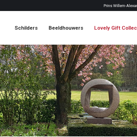
Prins Willem-Alexa
Schilders
Beeldhouwers
Lovely Gift Collec
Schilders
Beeldhouwers
Lovely Gift Collec