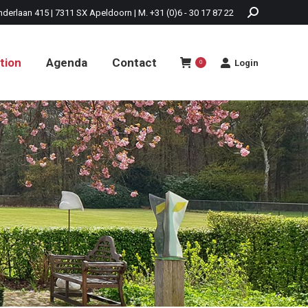
nderlaan 415 | 7311 SX Apeldoorn | M. +31 (0)6 - 30 17 87 22
tion
Agenda
Contact
Login
0
tion
Agenda
Contact
Login
0