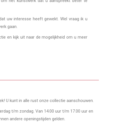
gt om het kunstwerk dat u aanspreekt beter te
dat uw interesse heeft gewekt. Wel vraag ik u
werk gaan.
tie en kijk uit naar de mogelijkheid om u meer
oek! U kunt in alle rust onze collectie aanschouwen.
derdag t/m zondag. Van 14.00 uur t/m 17.00 uur en
nnen andere openingstijden gelden.