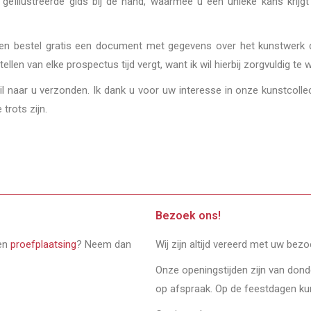
n geïllustreerde gids bij de hand, waarmee u een unieke kans krij
en en bestel gratis een document met gegevens over het kunstwerk 
ellen van elke prospectus tijd vergt, want ik wil hierbij zorgvuldig te 
l naar u verzonden. Ik dank u voor uw interesse in onze kunstcollec
trots zijn.
Bezoek ons!
een
proefplaatsing
? Neem dan
Wij zijn altijd vereerd met uw bez
Onze openingstijden zijn van don
op afspraak. Op de feestdagen ku