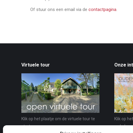
Of stuur ons een email via de
contactpagina
.
Virtuele tour
Onze in
Klik op het plaatje om de virtuele tour te
Klik op he
starten.
webshop 