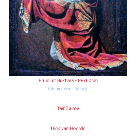
Bruid uit Bukhara -
88x60cm
Klik hier voor de prijs
Tair Zairov
Dick van Heerde