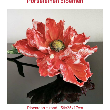
Porseleinen bloemen
Pioenroos – rood -
56x25x17cm