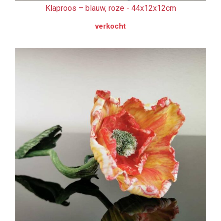
Klaproos – blauw, roze -
44x12x12cm
verkocht