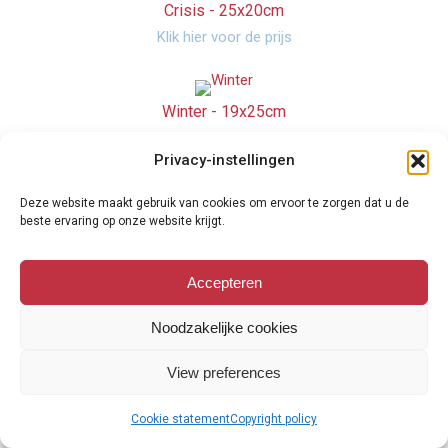
Crisis -
25x20cm
Klik hier voor de prijs
Winter -
19x25cm
verkocht
Privacy-instellingen
Deze website maakt gebruik van cookies om ervoor te zorgen dat u de
Kerk op een eiland -
35x20cm
beste ervaring op onze website krijgt.
Klik hier voor de prijs
Accepteren
Witte Nacht -
23x20cm
Noodzakelijke cookies
Klik hier voor de prijs
View preferences
Bij de zee -
35x25cm
Cookie statement
Copyright policy
Klik hier voor de prijs