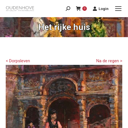
Login
0
Het rijke huis
< Dorpsleven
Na de regen >