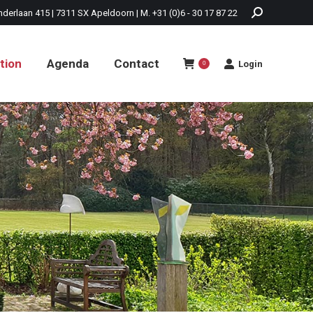
nderlaan 415 | 7311 SX Apeldoorn | M. +31 (0)6 - 30 17 87 22
tion
Agenda
Contact
Login
0
tion
Agenda
Contact
Login
0