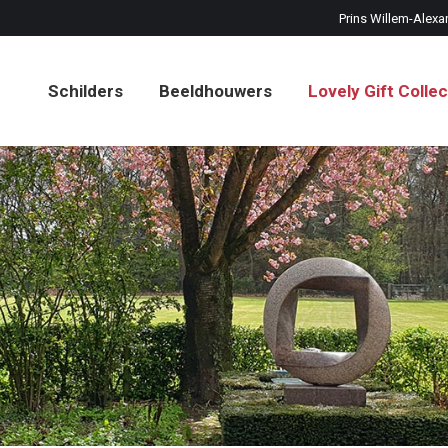
Prins Willem-Alexa
Schilders
Beeldhouwers
Lovely Gift Collec
Schilders
Beeldhouwers
Lovely Gift Collec