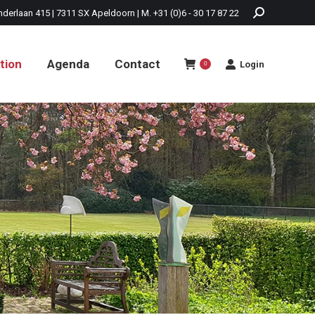
nderlaan 415 | 7311 SX Apeldoorn | M. +31 (0)6 - 30 17 87 22
tion
Agenda
Contact
Login
0
tion
Agenda
Contact
Login
0