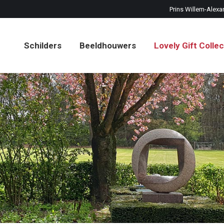
Prins Willem-Alexa
Schilders
Beeldhouwers
Lovely Gift Collec
Schilders
Beeldhouwers
Lovely Gift Collec