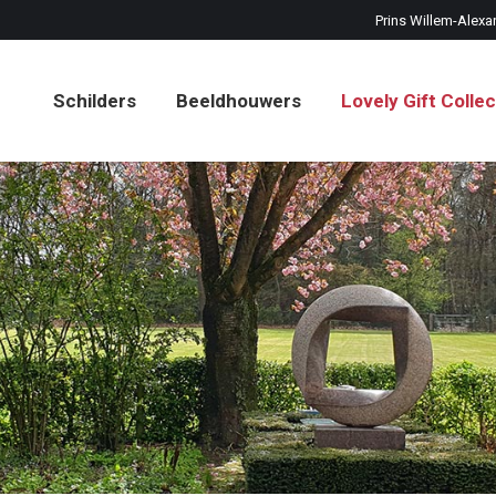
Prins Willem-Alexa
Schilders
Beeldhouwers
Lovely Gift Collec
Schilders
Beeldhouwers
Lovely Gift Collec