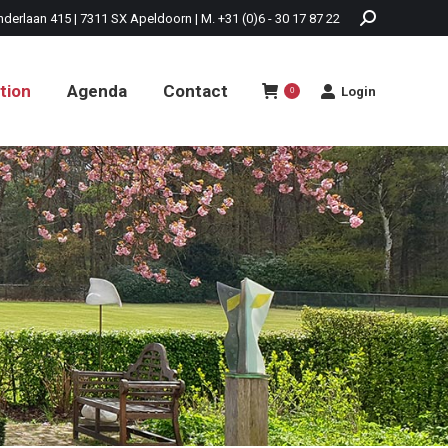
nderlaan 415 | 7311 SX Apeldoorn | M. +31 (0)6 - 30 17 87 22
tion
Agenda
Contact
Login
0
tion
Agenda
Contact
Login
0