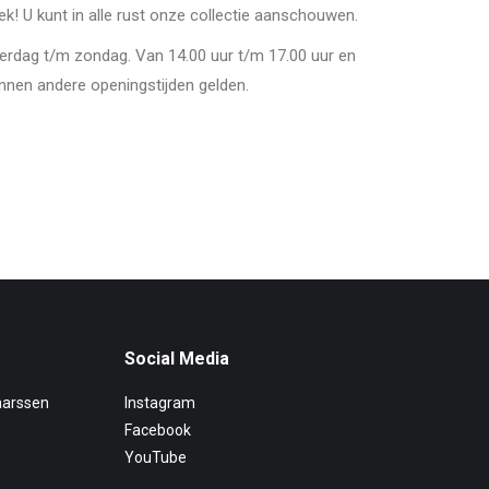
oek! U kunt in alle rust onze collectie aanschouwen.
derdag t/m zondag. Van 14.00 uur t/m 17.00 uur en
nnen andere openingstijden gelden.
Social Media
aarssen
Instagram
Facebook
YouTube