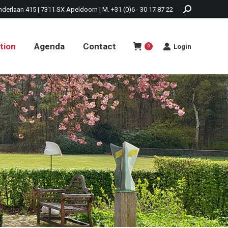
nderlaan 415 | 7311 SX Apeldoorn | M. +31 (0)6 - 30 17 87 22
tion
Agenda
Contact
Login
0
tion
Agenda
Contact
Login
0