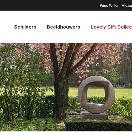
Prins Willem-Alexa
Schilders
Beeldhouwers
Lovely Gift Collec
Schilders
Beeldhouwers
Lovely Gift Collec