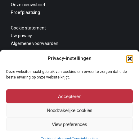
Onze nieuwsbrief
Proefplaatsing
Cookie statement
Uw privacy
Algemene voorwaarden
Privacy-instellingen
Deze website maakt gebruik van cookies om ervoor te zorgen dat u de
beste ervaring op onze website krijgt.
Accepteren
Copyright 2026
Niets van deze website mag gekopieerd en/of op andere wijze
Noodzakelijke cookies
vermeningvuldigd worden zonder nadrukkelijke toestemming van Galerie
Oudenhove. Lees hier onze
copyright policy
.
View preferences
Cookie statement
Copyright policy