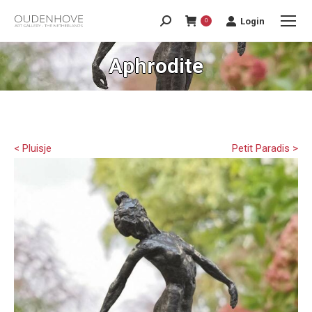
Login
0
Aphrodite
< Pluisje
Petit Paradis >