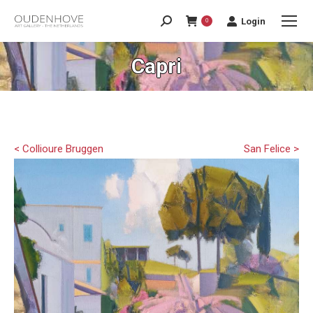
Login
0
Capri
< Collioure Bruggen
San Felice >