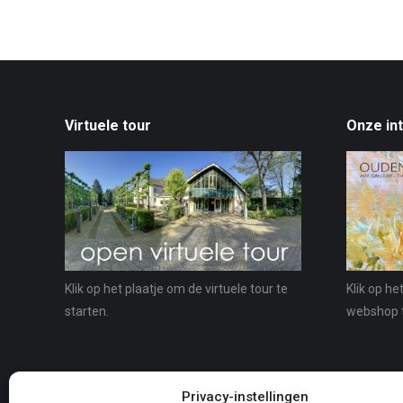
Virtuele tour
Onze in
Klik op het plaatje om de virtuele tour te
Klik op he
starten.
webshop 
Privacy-instellingen