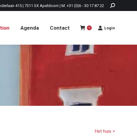
nderlaan 415 | 7311 SX Apeldoorn | M. +31 (0)6 - 30 17 87 22
tion
Agenda
Contact
Login
0
tion
Agenda
Contact
Login
0
Het huis >