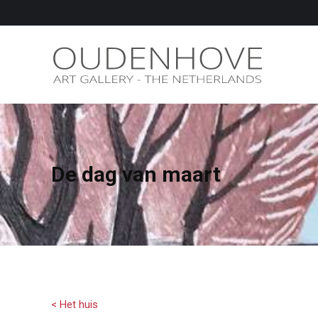
De dag van maart
< Het huis