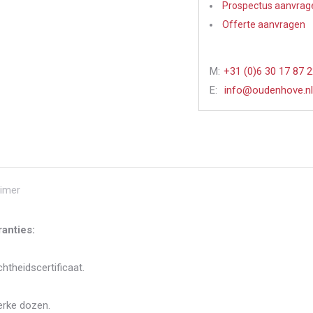
Prospectus aanvrag
Offerte aanvragen
M:
+31 (0)6 30 17 87 
E:
info@oudenhove.nl
aimer
anties:
htheidscertificaat.
erke dozen.