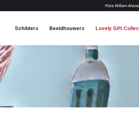
Prins Willem-Alexa
Schilders
Beeldhouwers
Lovely Gift Collec
Schilders
Beeldhouwers
Lovely Gift Collec