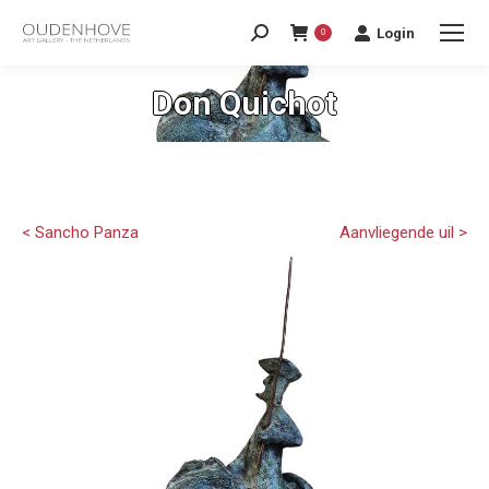
Login
0
Don Quichot
< Sancho Panza
Aanvliegende uil >