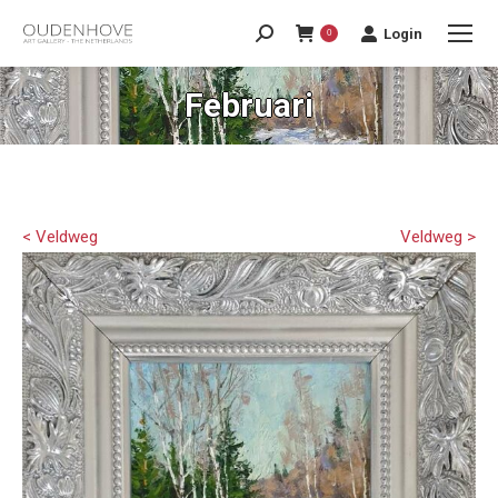
Login
0
Februari
< Veldweg
Veldweg >