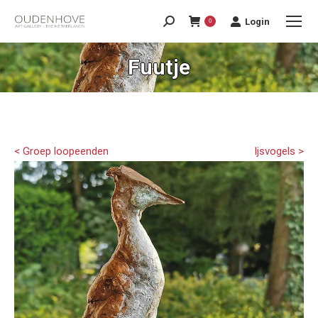
Login
0
Fuutje
< Groep loopeenden
Ijsvogels >