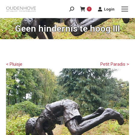
Login
0
Geen hindernis te hoog III
< Pluisje
Petit Paradis >