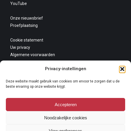
YouTube
Onze nieuwsbrief
Proefplaatsing
Cookie statement
Uw privacy
Algemene voorwaarden
Privacy-instellingen
Deze website maakt gebruik van cookies om ervoor te zorgen dat u de
beste ervaring op onze website krijgt.
Accepteren
Copyright 2026
Niets van deze website mag gekopieerd en/of op andere wijze
Noodzakelijke cookies
vermeningvuldigd worden zonder nadrukkelijke toestemming van Galerie
Oudenhove. Lees hier onze
copyright policy
.
View preferences