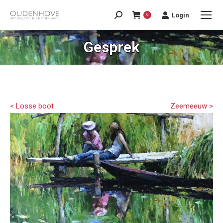
Login
0
Gesprek
< Losse boot
Zeemeeuw >