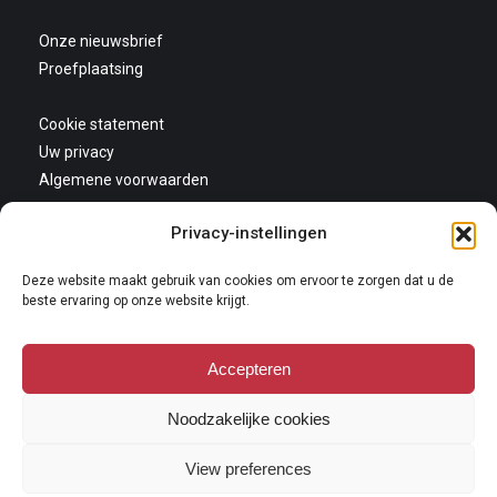
Onze nieuwsbrief
Proefplaatsing
Cookie statement
Uw privacy
Algemene voorwaarden
Privacy-instellingen
Deze website maakt gebruik van cookies om ervoor te zorgen dat u de
beste ervaring op onze website krijgt.
Accepteren
Copyright 2026
Niets van deze website mag gekopieerd en/of op andere wijze
Noodzakelijke cookies
vermeningvuldigd worden zonder nadrukkelijke toestemming van Galerie
Oudenhove. Lees hier onze
copyright policy
.
View preferences