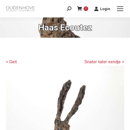
Login
0
Haas Ecoutez
< Geit
Snater tater eendje >