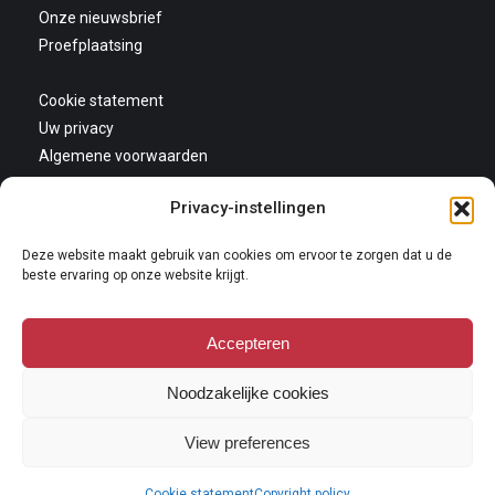
Onze nieuwsbrief
Proefplaatsing
Cookie statement
Uw privacy
Algemene voorwaarden
Privacy-instellingen
Deze website maakt gebruik van cookies om ervoor te zorgen dat u de
beste ervaring op onze website krijgt.
Accepteren
Copyright 2026
Niets van deze website mag gekopieerd en/of op andere wijze
Noodzakelijke cookies
vermeningvuldigd worden zonder nadrukkelijke toestemming van Galerie
Oudenhove. Lees hier onze
copyright policy
.
View preferences
Cookie statement
Copyright policy