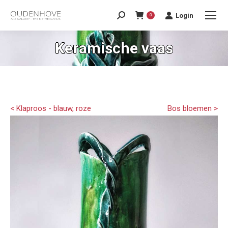
Login
0
Keramische vaas
< Klaproos - blauw, roze
Bos bloemen >