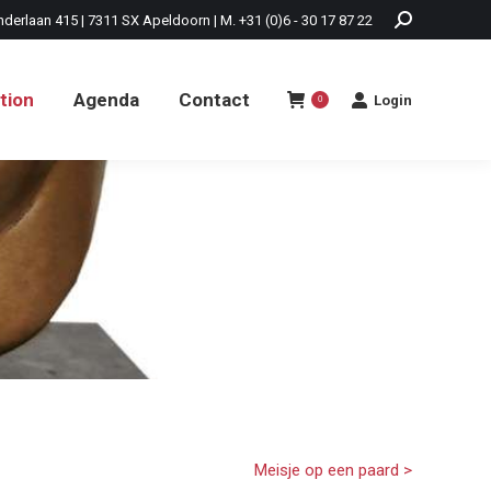
nderlaan 415 | 7311 SX Apeldoorn | M. +31 (0)6 - 30 17 87 22
tion
Agenda
Contact
Login
0
tion
Agenda
Contact
Login
0
Meisje op een paard >