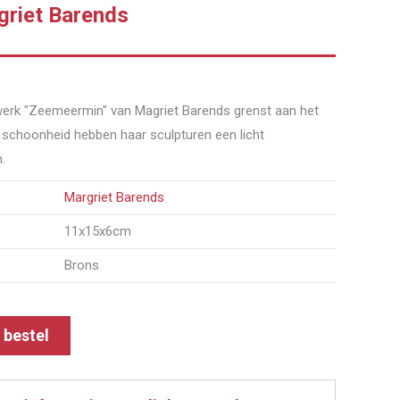
griet Barends
stwerk "Zeemeermin" van Magriet Barends grenst aan het
 schoonheid hebben haar sculpturen een licht
.
Margriet Barends
11x15x6cm
Brons
f bestel