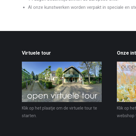
Al onze kunstwerken worden verpakt in speciale en st
Virtuele tour
Onze in
Klik op het plaatje om de virtuele tour te
Klik op he
starten.
webshop 