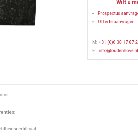
Wilt u m
Prospectus aanvrag
Offerte aanvragen
M:
+31 (0)6 30 17 87 
E:
info@oudenhove.nl
aimer
anties:
htheidscertificaat.