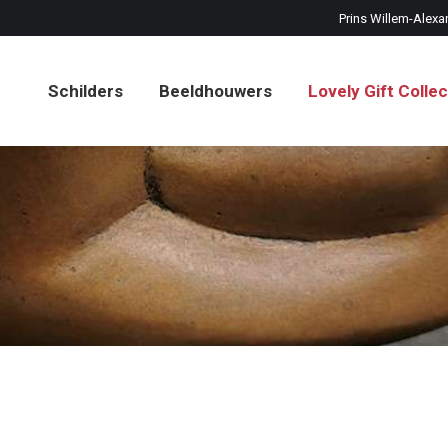
Prins Willem-Alexa
Schilders
Beeldhouwers
Lovely Gift Collec
Schilders
Beeldhouwers
Lovely Gift Collec