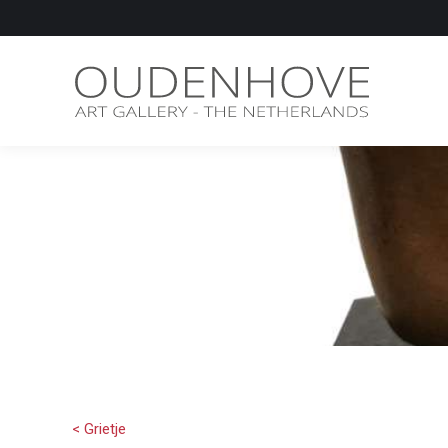
Meermin
< Grietje