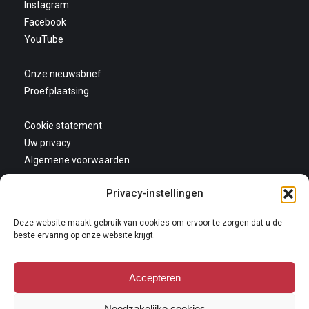
Instagram
Facebook
YouTube
Onze nieuwsbrief
Proefplaatsing
Cookie statement
Uw privacy
Algemene voorwaarden
Privacy-instellingen
Deze website maakt gebruik van cookies om ervoor te zorgen dat u de
beste ervaring op onze website krijgt.
Accepteren
Copyright 2026
Niets van deze website mag gekopieerd en/of op andere wijze
Noodzakelijke cookies