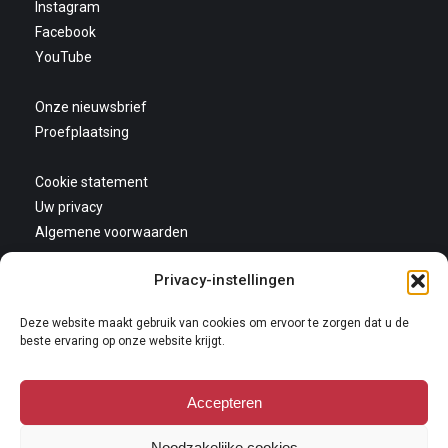
Instagram
Facebook
YouTube
Onze nieuwsbrief
Proefplaatsing
Cookie statement
Uw privacy
Algemene voorwaarden
Privacy-instellingen
Deze website maakt gebruik van cookies om ervoor te zorgen dat u de
beste ervaring op onze website krijgt.
Accepteren
Copyright 2026
Niets van deze website mag gekopieerd en/of op andere wijze
Noodzakelijke cookies