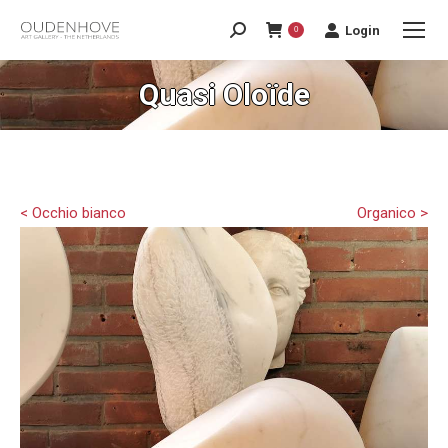
Login
0
Quasi Oloïde
< Occhio bianco
Organico >