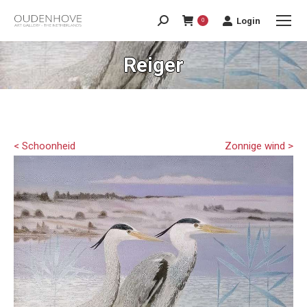
Login
0
Reiger
< Schoonheid
Zonnige wind >