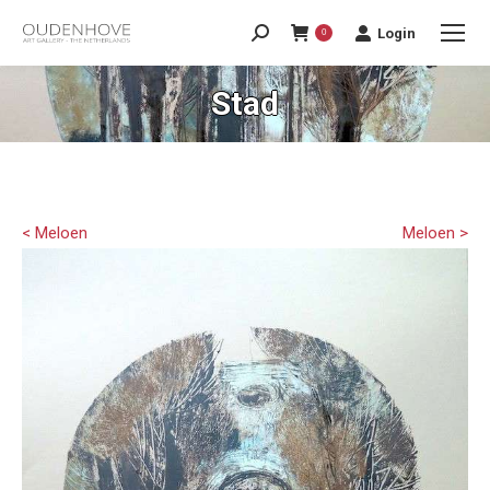
Login
0
Stad
< Meloen
Meloen >