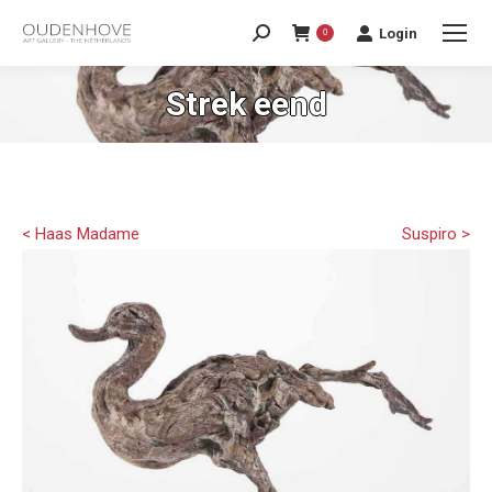
Login
0
Strek eend
< Haas Madame
Suspiro >