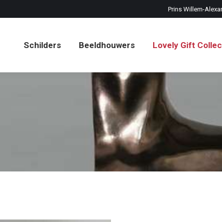
Prins Willem-Alexa
Schilders
Beeldhouwers
Lovely Gift Collec
Schilders
Beeldhouwers
Lovely Gift Collec