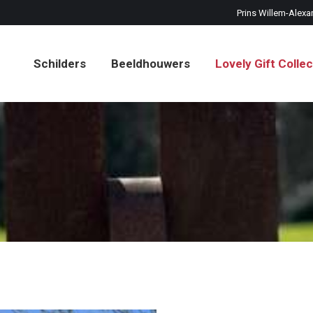
Prins Willem-Alexa
Schilders
Beeldhouwers
Lovely Gift Collec
Schilders
Beeldhouwers
Lovely Gift Collec