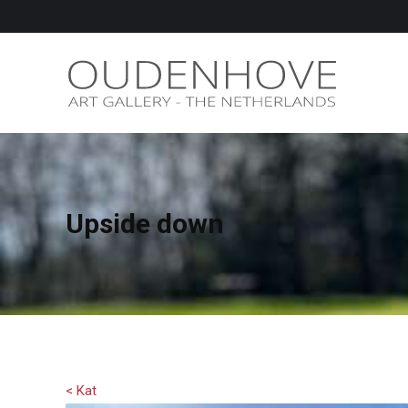
Upside down
< Kat