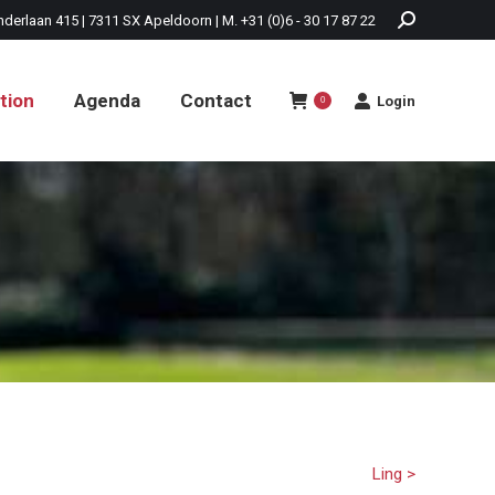
nderlaan 415 | 7311 SX Apeldoorn | M. +31 (0)6 - 30 17 87 22
tion
Agenda
Contact
Login
0
tion
Agenda
Contact
Login
0
Ling >