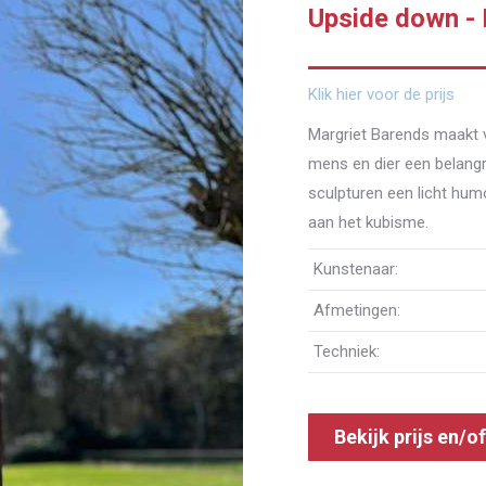
Upside down - 
Klik hier voor de prijs
Margriet Barends maakt ve
mens en dier een belangr
sculpturen een licht hum
aan het kubisme.
Kunstenaar:
Afmetingen:
Techniek:
Bekijk prijs en/o