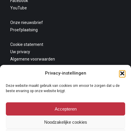
Facebook
YouTube
Onze nieuwsbrief
Proefplaatsing
Cookie statement
Uw privacy
Algemene voorwaarden
Privacy-instellingen
Deze website maakt gebruik van cookies om ervoor te zorgen dat u de
beste ervaring op onze website krijgt.
Accepteren
Copyright 2026
Niets van deze website mag gekopieerd en/of op andere wijze
Noodzakelijke cookies
vermeningvuldigd worden zonder nadrukkelijke toestemming van Galerie
Oudenhove. Lees hier onze
copyright policy
.