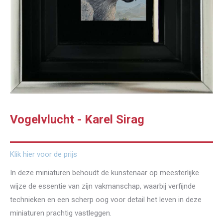
Vogelvlucht - Karel Sirag
Klik hier voor de prijs
In deze miniaturen behoudt de kunstenaar op meesterlijke
wijze de essentie van zijn vakmanschap, waarbij verfijnde
technieken en een scherp oog voor detail het leven in deze
miniaturen prachtig vastleggen.