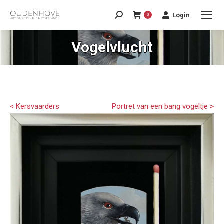
Login
0
Vogelvlucht
< Kersvaarders
Portret van een bang vogeltje >