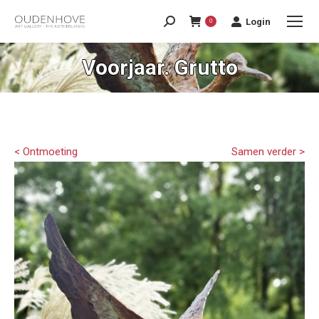
Login
0
Voorjaar. Grutto
< Ontmoeting
Samen verder >