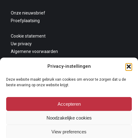
Onze nieuwsbrief
Proefplaatsing
Cookie statement
Uw privacy
Algemene voorwaarden
Privacy-instellingen
Deze website maakt gebruik van cookies om ervoor te zorgen dat u de
beste ervaring op onze website krijgt.
Accepteren
Copyright 2026
Niets van deze website mag gekopieerd en/of op andere wijze
Noodzakelijke cookies
vermeningvuldigd worden zonder nadrukkelijke toestemming van Galerie
Oudenhove. Lees hier onze
copyright policy
.
View preferences