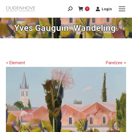
Login
0
Yves Gauguin. Wandeling.
< Element
Parelzee >