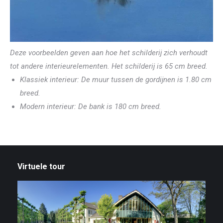
Deze voorbeelden geven aan hoe het schilderij zich verhoudt
tot andere interieurelementen. Het schilderij is 65 cm breed.
Klassiek interieur: De muur tussen de gordijnen is 1.80 cm
breed.
Modern interieur: De bank is 180 cm breed.
Virtuele tour