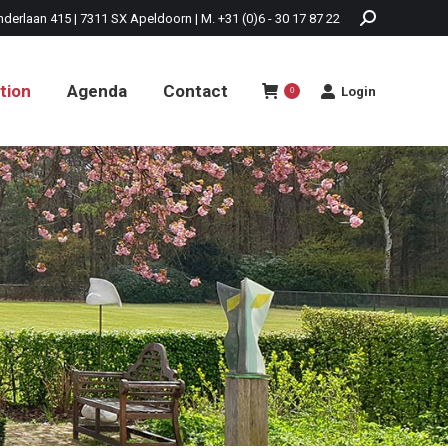
nderlaan 415 | 7311 SX Apeldoorn | M. +31 (0)6 - 30 17 87 22
tion
Agenda
Contact
Login
0
tion
Agenda
Contact
Login
0