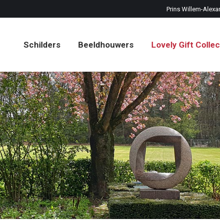
Prins Willem-Alexa
Schilders
Beeldhouwers
Lovely Gift Collec
Schilders
Beeldhouwers
Lovely Gift Collec