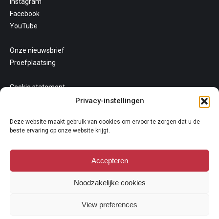
Instagram
Facebook
YouTube
Onze nieuwsbrief
Proefplaatsing
Cookie statement
Uw privacy
Privacy-instellingen
Algemene voorwaarden
Deze website maakt gebruik van cookies om ervoor te zorgen dat u de
beste ervaring op onze website krijgt.
Accepteren
Noodzakelijke cookies
Copyright 2026
View preferences
Niets van deze website mag gekopieerd en/of op andere wijze