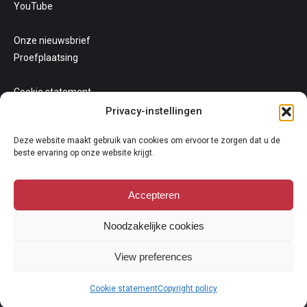
YouTube
Onze nieuwsbrief
Proefplaatsing
Cookie statement
Uw privacy
Privacy-instellingen
Algemene voorwaarden
Deze website maakt gebruik van cookies om ervoor te zorgen dat u de
beste ervaring op onze website krijgt.
Accepteren
Noodzakelijke cookies
Copyright 2026
View preferences
Niets van deze website mag gekopieerd en/of op andere wijze
vermeningvuldigd worden zonder nadrukkelijke toestemming van
Cookie statement
Copyright policy
Galerie Oudenhove. Lees hier onze
copyright policy
.