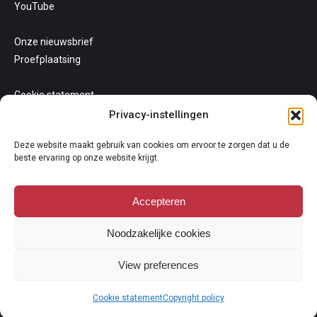
YouTube
Onze nieuwsbrief
Proefplaatsing
Cookie statement
Uw privacy
Privacy-instellingen
Algemene voorwaarden
Deze website maakt gebruik van cookies om ervoor te zorgen dat u de
beste ervaring op onze website krijgt.
Accepteren
Noodzakelijke cookies
Copyright 2026
View preferences
Niets van deze website mag gekopieerd en/of op andere wijze
vermeningvuldigd worden zonder nadrukkelijke toestemming van
Cookie statement
Copyright policy
Galerie Oudenhove. Lees hier onze
copyright policy
.