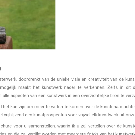
g
terwerk, doordrenkt van de unieke visie en creativiteit van de kunst
ogelijk maakt het kunstwerk nader te verkennen. Zelfs in dit digi
 om alle aspecten van een kunstwerk in één overzichtelijke bron te ver
nd het kan zijn om meer te weten te komen over de kunstenaar achter h
vrijblijvend een kunstprospectus voor vrijwel elk kunstwerk uit onze c
chure voor u samenstellen, waarin ik u zal vertellen over de kunst
ties en die zal verrijkt worden met meerdere foto’s van het kunstwerk