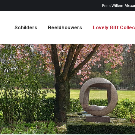
Prins Willem-Alexa
Schilders
Beeldhouwers
Lovely Gift Collec
Schilders
Beeldhouwers
Lovely Gift Collec