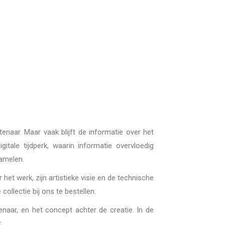
enaar. Maar vaak blijft de informatie over het
tale tijdperk, waarin informatie overvloedig
zamelen.
et werk, zijn artistieke visie en de technische
ollectie bij ons te bestellen.
enaar, en het concept achter de creatie. In de
.