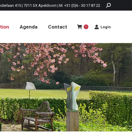
nderlaan 415 | 7311 SX Apeldoorn | M. +31 (0)6 - 30 17 87 22
tion
Agenda
Contact
Login
0
tion
Agenda
Contact
Login
0