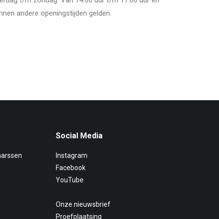
derdag t/m zondag. Van 14.00 uur t/m 17.00 uur en
nnen andere openingstijden gelden.
Social Media
aarssen
Instagram
Facebook
YouTube
Onze nieuwsbrief
Proefplaatsing