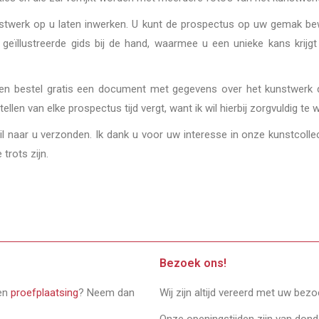
unstwerk op u laten inwerken. U kunt de prospectus op uw gemak 
n geïllustreerde gids bij de hand, waarmee u een unieke kans krij
en en bestel gratis een document met gegevens over het kunstwerk 
ellen van elke prospectus tijd vergt, want ik wil hierbij zorgvuldig te 
l naar u verzonden. Ik dank u voor uw interesse in onze kunstcollec
trots zijn.
Bezoek ons!
een
proefplaatsing
? Neem dan
Wij zijn altijd vereerd met uw bez