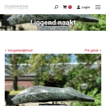
Login
0
Liggend naakt
< Vergankelijkheid
Pril geluk >