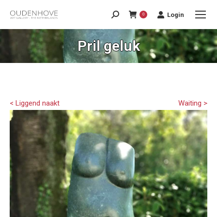
Login
0
Pril geluk
< Liggend naakt
Waiting >